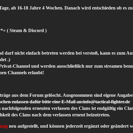
 Tage, ab 16-18 Jahre 4 Wochen. Danach wird entschieden ob es 
*= ( Steam & Discord )
nd darf nicht einfach betreten werden bei verstoß, kann es zum 
et .)
 Privat-Channel und werden ausschließlich nur zum streamen benu
nen Channels erlaubt!
träge aus dem Forum gelöscht. Ausgenommen sind eigene Angaben
schen zulassen dafür bitte eine E-Mail an:
info@tactical-fighter.de
nachfolgenden erneuten verlassen des Clans ist endgültig ein Clan
hkeit des Clans nach dem verlassen erneut beizutreten.
tung
neu aufgestellt, und können jederzeit ergänzt oder geändert 